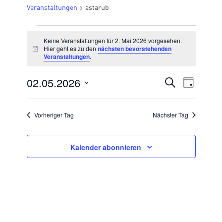
Veranstaltungen
astarub
VERANSTALTUNGEN
Keine Veranstaltungen für 2. Mai 2026 vorgesehen.
FÜR
Hier geht es zu den
nächsten bevorstehenden
Hinweis
Veranstaltungen
.
2.
MAI
02.05.2026
VERANSTA
Suche
Veran
Tag
2026
Datum
SUCHE
Ansic
wählen.
UND
Vorheriger Tag
Nächster Tag
Navig
ANSICHTE
NAVIGATI
Kalender abonnieren