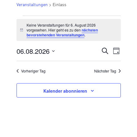
Veranstaltungen
Einlass
VERANSTALTUNGEN
Keine Veranstaltungen für 6. August 2026
FÜR
vorgesehen. Hier geht es zu den
nächsten
Hinweis
bevorstehenden Veranstaltungen
.
6.
AUGUST
06.08.2026
VERANSTA
Suche
Veran
Tag
2026
Datum
SUCHE
Ansic
wählen.
UND
Vorheriger Tag
Nächster Tag
Navig
ANSICHTE
NAVIGATI
Kalender abonnieren