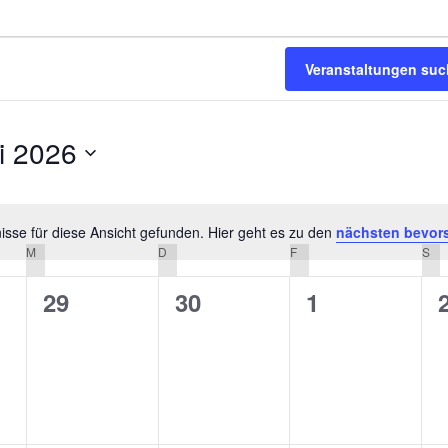
Veranstaltungen su
i 2026
m
n.
sse für diese Ansicht gefunden. Hier geht es zu den
nächsten bevor
Hinweis
M
MITTWOCH
D
DONNERSTAG
F
FREITAG
S
SA
0
0
0
29
30
1
altungen,
Veranstaltungen,
Veranstaltungen,
Veranstaltu