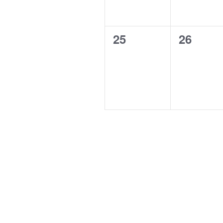
0
0
25
26
Veranstaltungen,
Veranst