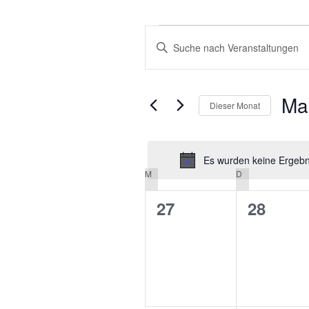
VERANSTALTUNGEN
VERANSTALTUNGEN
Bitte
SUCHE
Schlüsselwort
eingeben.
UND
Suche
Ma
ANSICHTEN,
Dieser Monat
nach
NAVIGATION
Veranstaltungen
Datu
Schlüsselwort.
wähle
Es wurden keine Ergebni
M
MONTAG
D
DIENSTAG
KALENDER
VON
0
0
27
28
VERANSTALTUNGEN
Veranstaltungen,
Veranst