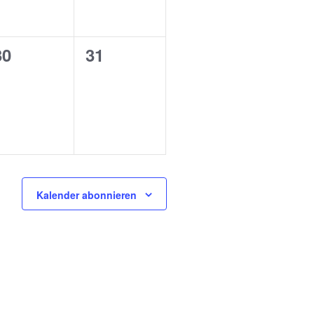
0
0
30
31
ngen,
Veranstaltungen,
Veranstaltungen,
Kalender abonnieren