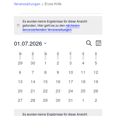
Veranstaltungen
Erste Hilfe
VERANSTALTUNGEN
Es wurden keine Ergebnisse für diese Ansicht
gefunden. Hier geht es zu den
nächsten
Hinweis
bevorstehenden Veranstaltungen
.
01.07.2026
VERANSTA
Suche
Veran
Monat
Datum
SUCHE
Ansic
M
MONTAG
D
DIENSTAG
M
MITTWOCH
D
DONNERSTAG
F
FREITAG
S
SAMSTAG
S
SONNTAG
KALENDER
wählen.
UND
0 Veranstaltungen
0 Veranstaltungen
0 Veranstaltungen
0 Veranstaltungen
0 Veranstaltungen
0 Veranstaltungen
0 Veransta
29
30
1
2
3
4
5
VON
Navig
ANSICHTE
VERANSTALTUNGEN
0 Veranstaltungen
0 Veranstaltungen
0 Veranstaltungen
0 Veranstaltungen
0 Veranstaltungen
0 Veranstaltungen
0 Veranstal
6
7
8
9
10
11
12
NAVIGATI
0 Veranstaltungen
0 Veranstaltungen
0 Veranstaltungen
0 Veranstaltungen
0 Veranstaltungen
0 Veranstaltungen
0 Veranstal
13
14
15
16
17
18
19
0 Veranstaltungen
0 Veranstaltungen
0 Veranstaltungen
0 Veranstaltungen
0 Veranstaltungen
0 Veranstaltungen
0 Veranstal
20
21
22
23
24
25
26
0 Veranstaltungen
0 Veranstaltungen
0 Veranstaltungen
0 Veranstaltungen
0 Veranstaltungen
0 Veranstaltungen
0 Veransta
27
28
29
30
31
1
2
Es wurden keine Ergebnisse für diese Ansicht