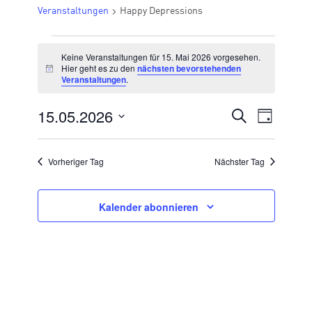
Veranstaltungen
Happy Depressions
VERANSTALTUNGEN
Keine Veranstaltungen für 15. Mai 2026 vorgesehen.
FÜR
Hier geht es zu den
nächsten bevorstehenden
Hinweis
Veranstaltungen
.
15.
MAI
15.05.2026
VERANSTA
Suche
Veran
Tag
2026
Datum
SUCHE
Ansic
wählen.
UND
Vorheriger Tag
Nächster Tag
Navig
ANSICHTE
NAVIGATI
Kalender abonnieren