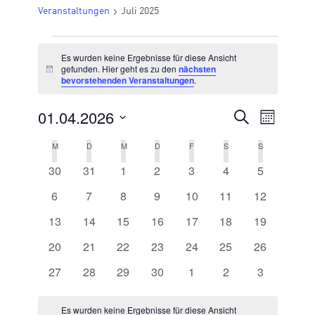
Veranstaltungen
Juli 2025
VERANSTALTUNGEN
Es wurden keine Ergebnisse für diese Ansicht
gefunden. Hier geht es zu den
nächsten
Hinweis
bevorstehenden Veranstaltungen
.
01.04.2026
VERANSTA
Suche
Veran
Monat
Datum
SUCHE
Ansic
M
MONTAG
D
DIENSTAG
M
MITTWOCH
D
DONNERSTAG
F
FREITAG
S
SAMSTAG
S
SONNTAG
KALENDER
wählen.
UND
0 Veranstaltungen
0 Veranstaltungen
0 Veranstaltungen
0 Veranstaltungen
0 Veranstaltungen
0 Veranstaltungen
0 Veransta
30
31
1
2
3
4
5
VON
Navig
ANSICHTE
VERANSTALTUNGEN
0 Veranstaltungen
0 Veranstaltungen
0 Veranstaltungen
0 Veranstaltungen
0 Veranstaltungen
0 Veranstaltungen
0 Veranstal
6
7
8
9
10
11
12
NAVIGATI
0 Veranstaltungen
0 Veranstaltungen
0 Veranstaltungen
0 Veranstaltungen
0 Veranstaltungen
0 Veranstaltungen
0 Veranstal
13
14
15
16
17
18
19
0 Veranstaltungen
0 Veranstaltungen
0 Veranstaltungen
0 Veranstaltungen
0 Veranstaltungen
0 Veranstaltungen
0 Veranstal
20
21
22
23
24
25
26
0 Veranstaltungen
0 Veranstaltungen
0 Veranstaltungen
0 Veranstaltungen
0 Veranstaltungen
0 Veranstaltungen
0 Veransta
27
28
29
30
1
2
3
Es wurden keine Ergebnisse für diese Ansicht