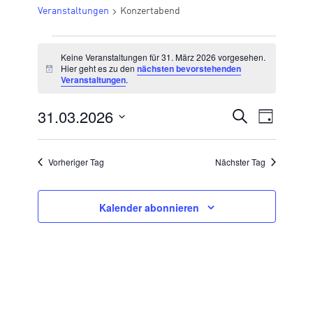
Veranstaltungen
Konzertabend
VERANSTALTUNGEN
Keine Veranstaltungen für 31. März 2026 vorgesehen.
FÜR
Hier geht es zu den
nächsten bevorstehenden
Hinweis
Veranstaltungen
.
31.
MÄRZ
31.03.2026
VERANSTA
Suche
Veran
Tag
2026
Datum
SUCHE
Ansic
wählen.
UND
Vorheriger Tag
Nächster Tag
Navig
ANSICHTE
NAVIGATI
Kalender abonnieren