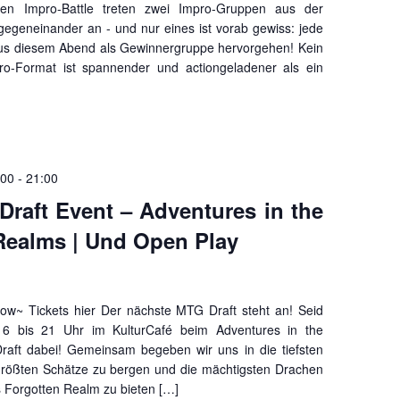
iven Impro-Battle treten zwei Impro-Gruppen aus der
egeneinander an - und nur eines ist vorab gewiss: jede
us diesem Abend als Gewinnergruppe hervorgehen! Kein
ro-Format ist spannender und actiongeladener als ein
:00
-
21:00
raft Event – Adventures in the
Realms | Und Open Play
low~ Tickets hier Der nächste MTG Draft steht an! Seid
6 bis 21 Uhr im KulturCafé beim Adventures in the
raft dabei! Gemeinsam begeben wir uns in die tiefsten
rößten Schätze zu bergen und die mächtigsten Drachen
s Forgotten Realm zu bieten […]