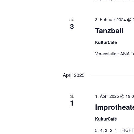
3. Februar 2024 @ 
SA.
3
Tanzball
KulturCafé
Veranstalter: AStA T
April 2025
1. April 2025 @ 19:
DI.
1
Improtheate
KulturCafé
5, 4, 3, 2, 1 - FIG