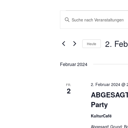
VERANSTALTUNGEN
VERANSTALTUNGEN
Bitte
SUCHE
Schlüsselwort
eingeben.
UND
Suche
2. Fe
ANSICHTEN,
Heute
nach
NAVIGATION
Veranstaltungen
Datum
Schlüsselwort.
wählen.
Februar 2024
2. Februar 2024 @ 
FR.
2
ABGESAGT
Party
KulturCafé
Abgesagt! Grund: Bo