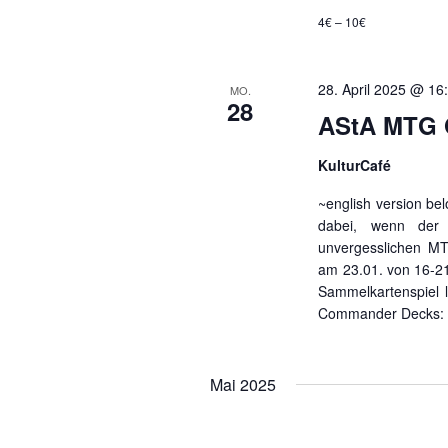
4€ – 10€
28. April 2025 @ 16
MO.
28
AStA MTG 
KulturCafé
~english version be
dabei, wenn der 
unvergesslichen MT
am 23.01. von 16-21
Sammelkartenspiel 
Commander Decks: T
Mai 2025