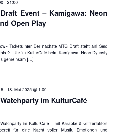
00
-
21:00
Draft Event – Kamigawa: Neon
Und Open Play
low~ Tickets hier Der nächste MTG Draft steht an! Seid
 bis 21 Uhr im KulturCafé beim Kamigawa: Neon Dynasty
uns gemeinsam […]
15
-
18. Mai 2025 @ 1:00
 Watchparty im KulturCafé
Watchparty im KulturCafé – mit Karaoke & Glitzerfaktor!
reit für eine Nacht voller Musik, Emotionen und