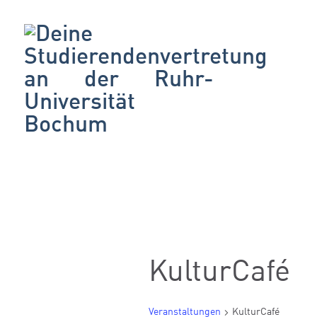
KulturCafé
Veranstaltungen
KulturCafé