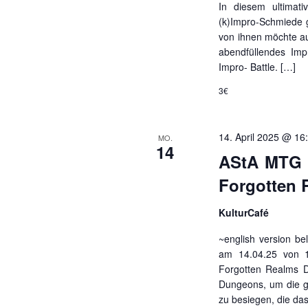
In diesem ultimat
(k)Impro-Schmiede g
von ihnen möchte a
abendfüllendes Imp
Impro- Battle. […]
3€
14. April 2025 @ 16
MO.
14
AStA MTG D
Forgotten 
KulturCafé
~english version be
am 14.04.25 von 1
Forgotten Realms D
Dungeons, um die g
zu besiegen, die da