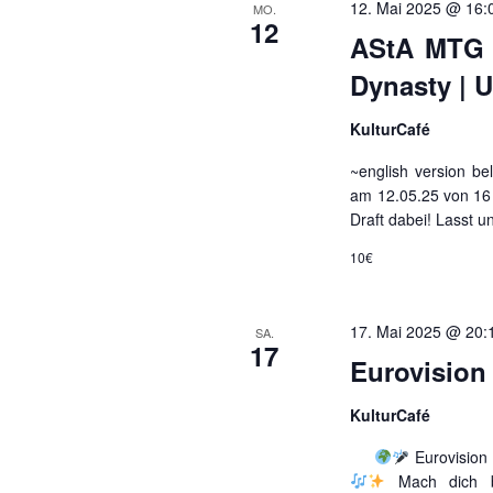
12. Mai 2025 @ 16:
MO.
12
AStA MTG 
Dynasty | 
KulturCafé
~english version be
am 12.05.25 von 16
Draft dabei! Lasst 
10€
17. Mai 2025 @ 20:
SA.
17
Eurovision
KulturCafé
Eurovision 
Mach dich be