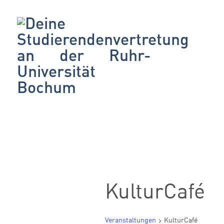
KulturCafé
Veranstaltungen
KulturCafé