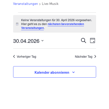
Veranstaltungen
Live-Musik
VERANSTALTUNGEN
Keine Veranstaltungen für 30. April 2026 vorgesehen.
FÜR
Hier geht es zu den
nächsten bevorstehenden
Hinweis
Veranstaltungen
.
30.
APRIL
30.04.2026
VERANSTA
Suche
Veran
Tag
2026
Datum
SUCHE
Ansic
wählen.
UND
Vorheriger Tag
Nächster Tag
Navig
ANSICHTE
NAVIGATI
Kalender abonnieren