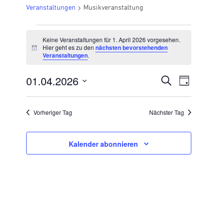
Veranstaltungen
Musikveranstaltung
VERANSTALTUNGEN
Keine Veranstaltungen für 1. April 2026 vorgesehen.
FÜR
Hier geht es zu den
nächsten bevorstehenden
Hinweis
Veranstaltungen
.
1.
APRIL
01.04.2026
VERANSTA
Suche
Veran
Tag
2026
Datum
SUCHE
Ansic
wählen.
UND
Vorheriger Tag
Nächster Tag
Navig
ANSICHTE
NAVIGATI
Kalender abonnieren