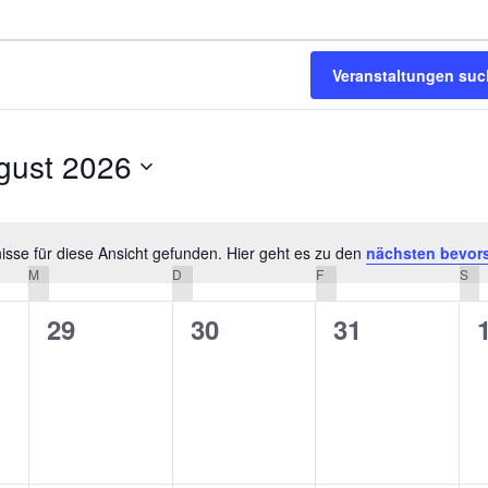
Veranstaltungen su
gust 2026
m
n.
sse für diese Ansicht gefunden. Hier geht es zu den
nächsten bevor
Hinweis
M
MITTWOCH
D
DONNERSTAG
F
FREITAG
S
SA
0
0
0
29
30
31
altungen,
Veranstaltungen,
Veranstaltungen,
Veranstaltu