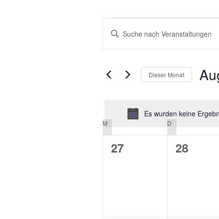
VERANSTALTUNGEN
VERANSTALTUNGEN
Bitte
SUCHE
Schlüsselwort
eingeben.
UND
Suche
Au
ANSICHTEN,
Dieser Monat
nach
NAVIGATION
Veranstaltungen
Datu
Schlüsselwort.
wähle
Es wurden keine Ergebni
M
MONTAG
D
DIENSTAG
KALENDER
VON
0
0
27
28
VERANSTALTUNGEN
Veranstaltungen,
Veranst