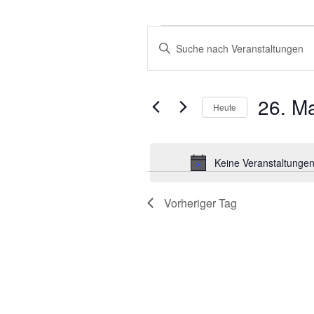
VERANSTALTUNGEN
VERANSTALTUNGEN
Bitte
FÜR
SUCHE
Schlüsselwort
eingeben.
26.
UND
Suche
26. M
MAI
ANSICHTEN,
Heute
nach
2025
NAVIGATION
Veranstaltungen
Datum
Schlüsselwort.
wählen.
Keine Veranstaltungen
Vorheriger Tag