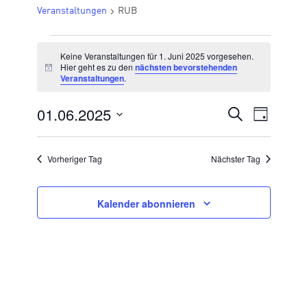
Veranstaltungen
RUB
VERANSTALTUNGEN
Keine Veranstaltungen für 1. Juni 2025 vorgesehen.
FÜR
Hier geht es zu den
nächsten bevorstehenden
Hinweis
Veranstaltungen
.
1.
JUNI
01.06.2025
VERANSTA
Suche
Veran
Tag
2025
Datum
SUCHE
Ansic
wählen.
UND
Vorheriger Tag
Nächster Tag
Navig
ANSICHTE
NAVIGATI
Kalender abonnieren