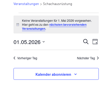
Veranstaltungen
Schachausrüstung
VERANSTALTUNGEN
Keine Veranstaltungen für 1. Mai 2026 vorgesehen.
FÜR
Hier geht es zu den
nächsten bevorstehenden
Hinweis
Veranstaltungen
.
1.
MAI
01.05.2026
VERANSTA
Suche
Veran
Tag
2026
Datum
SUCHE
Ansic
wählen.
UND
Vorheriger Tag
Nächster Tag
Navig
ANSICHTE
NAVIGATI
Kalender abonnieren