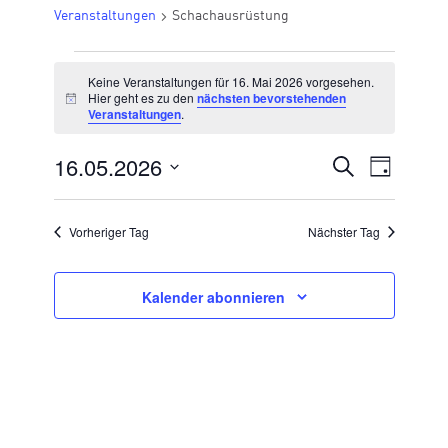
Veranstaltungen
Schachausrüstung
VERANSTALTUNGEN
Keine Veranstaltungen für 16. Mai 2026 vorgesehen.
FÜR
Hier geht es zu den
nächsten bevorstehenden
Hinweis
Veranstaltungen
.
16.
MAI
16.05.2026
VERANSTA
Suche
Veran
Tag
2026
Datum
SUCHE
Ansic
wählen.
UND
Vorheriger Tag
Nächster Tag
Navig
ANSICHTE
NAVIGATI
Kalender abonnieren