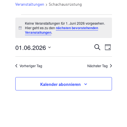
Veranstaltungen
Schachausrüstung
VERANSTALTUNGEN
Keine Veranstaltungen für 1. Juni 2026 vorgesehen.
FÜR
Hier geht es zu den
nächsten bevorstehenden
Hinweis
Veranstaltungen
.
1.
JUNI
01.06.2026
VERANSTA
Suche
Veran
Tag
2026
Datum
SUCHE
Ansic
wählen.
UND
Vorheriger Tag
Nächster Tag
Navig
ANSICHTE
NAVIGATI
Kalender abonnieren