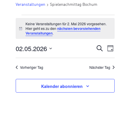
Veranstaltungen
Spielenachmittag Bochum
VERANSTALTUNGEN
Keine Veranstaltungen für 2. Mai 2026 vorgesehen.
FÜR
Hier geht es zu den
nächsten bevorstehenden
Hinweis
Veranstaltungen
.
2.
MAI
02.05.2026
VERANSTA
Suche
Veran
Tag
2026
Datum
SUCHE
Ansic
wählen.
UND
Vorheriger Tag
Nächster Tag
Navig
ANSICHTE
NAVIGATI
Kalender abonnieren