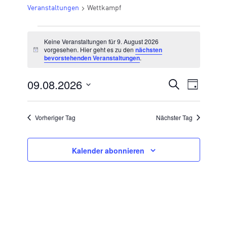
Veranstaltungen
Wettkampf
VERANSTALTUNGEN
Keine Veranstaltungen für 9. August 2026
FÜR
vorgesehen. Hier geht es zu den
nächsten
Hinweis
bevorstehenden Veranstaltungen
.
9.
AUGUST
09.08.2026
VERANSTA
Suche
Veran
Tag
2026
Datum
SUCHE
Ansic
wählen.
UND
Vorheriger Tag
Nächster Tag
Navig
ANSICHTE
NAVIGATI
Kalender abonnieren