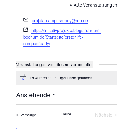
« Alle Veranstaltungen
Email
projekt-campusready@rub.de
Webseite
https://initiativprojekte.blogs.ruhr-uni-
bochum.de/Startseite/erstehilfe-
campusready/
Veranstaltungen von diesem veranstalter
Es wurden keine Ergebnisse gefunden.
Hinweis
Anstehende
Datum
wählen.
Veransta
Heute
Nächste
Veranstaltungen
Vorherige