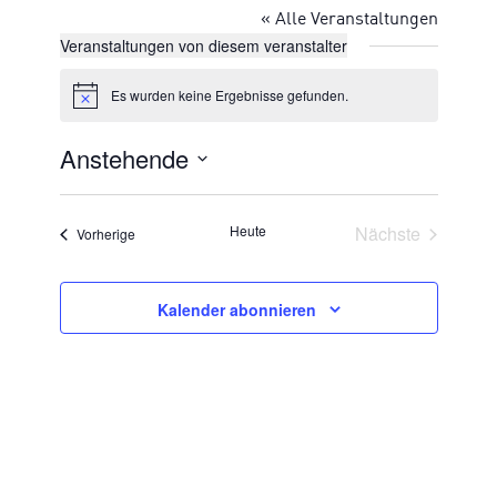
« Alle Veranstaltungen
Veranstaltungen von diesem veranstalter
Es wurden keine Ergebnisse gefunden.
Hinweis
Anstehende
Datum
wählen.
Veransta
Heute
Nächste
Veranstaltungen
Vorherige
Kalender abonnieren