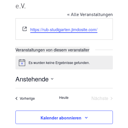
e.V.
« Alle Veranstaltungen
Webseite
https://rub-studigarten.jimdosite.com/
Veranstaltungen von diesem veranstalter
Es wurden keine Ergebnisse gefunden.
Hinweis
Anstehende
Datum
wählen.
Veransta
Heute
Nächste
Veranstaltungen
Vorherige
Kalender abonnieren