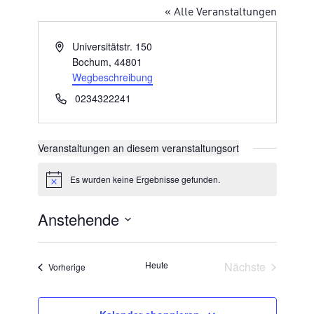
« Alle Veranstaltungen
Adresse
Universitätstr. 150
Bochum
,
44801
Wegbeschreibung
Telefon
0234322241
Veranstaltungen an diesem veranstaltungsort
Es wurden keine Ergebnisse gefunden.
Hinweis
Anstehende
Datum
wählen.
Veransta
Heute
Nächste
Veranstaltungen
Vorherige