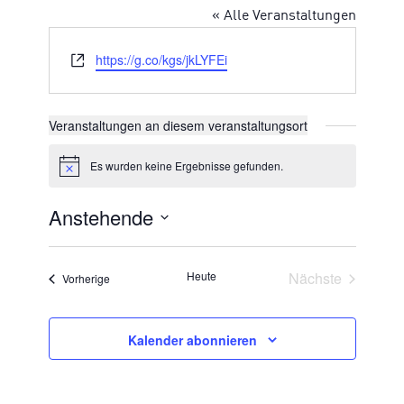
« Alle Veranstaltungen
Webseite
https://g.co/kgs/jkLYFEi
Veranstaltungen an diesem veranstaltungsort
Es wurden keine Ergebnisse gefunden.
Hinweis
Anstehende
Datum
wählen.
Veransta
Heute
Nächste
Veranstaltungen
Vorherige
Kalender abonnieren