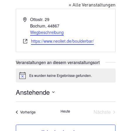
« Alle Veranstaltungen
Adresse
Ottostr. 29
Bochum
,
44867
Wegbeschreibung
Webseite
https://www.neoliet.de/boulderbar/
Veranstaltungen an diesem veranstaltungsort
Es wurden keine Ergebnisse gefunden.
Hinweis
Anstehende
Datum
wählen.
Veransta
Heute
Nächste
Veranstaltungen
Vorherige