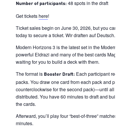
48 spots in the draft
Number of participants:
Get tickets
here
!
Ticket sales begin on June 30, 2026, but you can sign up 
today to secure a ticket. Wir draften auf Deutsch.
Modern Horizons 3 is the latest set in the Modern Hori
powerful Eldrazi and many of the best cards Magic has to
waiting for you to build a deck with them.
The format is
Each participant receives 
Booster Draft:
packs. You draw one card from each pack and pass the r
counterclockwise for the second pack)—until all cards 
distributed. You have 60 minutes to draft and build a de
the cards.
Afterward, you’ll play four “best-of-three” matches, each
minutes.