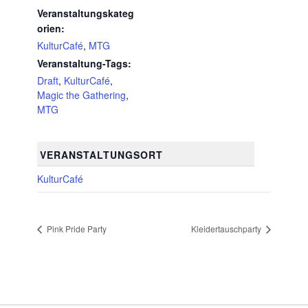
Veranstaltungskateg
orien:
KulturCafé
,
MTG
Veranstaltung-Tags:
Draft
,
KulturCafé
,
Magic the Gathering
,
MTG
VERANSTALTUNGSORT
KulturCafé
Pink Pride Party
Kleidertauschparty