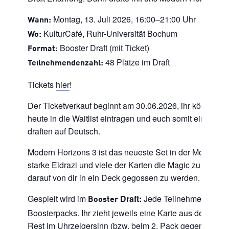
Montag, 13. Juli 2026, 16:00–21:00 Uhr
Wann:
KulturCafé, Ruhr-Universität Bochum
Wo:
Booster Draft (mit Ticket)
Format:
48 Plätze im Draft
Teilnehmendenzahl:
Tickets
hier
!
Der Ticketverkauf beginnt am 30.06.2026, ihr könnt euc
heute in die Waitlist eintragen und euch somit ein Ticket
draften auf Deutsch.
Modern Horizons 3 ist das neueste Set in der Modern H
starke Eldrazi und viele der Karten die Magic zu bieten 
darauf von dir in ein Deck gegossen zu werden.
Gespielt wird im
Draft:
Jede Teilnehmende Pers
Booster
Boosterpacks. Ihr zieht jeweils eine Karte aus dem Pac
Rest im Uhrzeigersinn (bzw. beim 2. Pack gegen den U