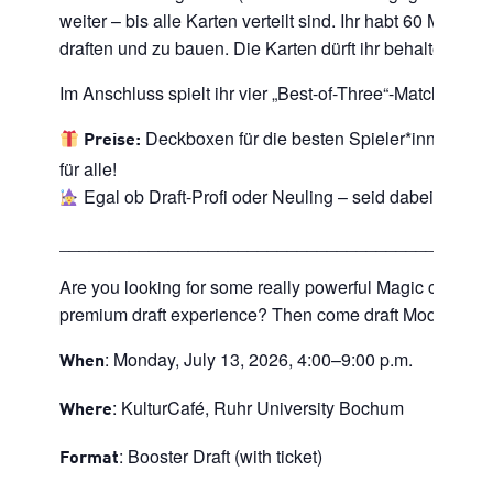
weiter – bis alle Karten verteilt sind. Ihr habt 60 Minuten
draften und zu bauen. Die Karten dürft ihr behalten.
Im Anschluss spielt ihr vier „Best-of-Three“-Matches à 5
Deckboxen für die besten Spieler*innen + B
Preise:
für alle!
Egal ob Draft-Profi oder Neuling – seid dabei und er
___________________________________________
Are you looking for some really powerful Magic cards an
premium draft experience? Then come draft Modern Hori
: Monday, July 13, 2026, 4:00–9:00 p.m.
When
: KulturCafé, Ruhr University Bochum
Where
: Booster Draft (with ticket)
Format