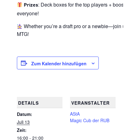
: Deck boxes for the top players + booster pac
Prizes
everyone!
Whether you’re a draft pro or a newbie—join us and
MTG!
Zum Kalender hinzufügen
DETAILS
VERANSTALTER
AStA
Datum:
Magic Cub der RUB
Juli 13
Zeit:
16:00 - 21:00