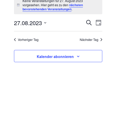
Keine Veranstaltungen für 27. August 2023
vorgesehen. Hier geht es zu den
nächsten
Hinweis
bevorstehenden Veranstaltungen
.
für
27.08.2023
VERANSTA
Suche
Veran
27.
Tag
Datum
SUCHE
Ansic
wählen.
August
UND
Vorheriger Tag
Nächster Tag
Navig
ANSICHTE
2023
NAVIGATI
Kalender abonnieren