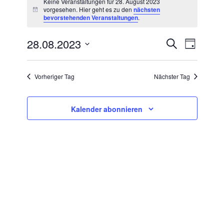
Keine Veranstaltungen für 28. August 2023
vorgesehen. Hier geht es zu den
nächsten
Hinweis
bevorstehenden Veranstaltungen
.
für
28.08.2023
VERANSTA
Suche
Veran
28.
Tag
Datum
SUCHE
Ansic
wählen.
August
UND
Vorheriger Tag
Nächster Tag
Navig
ANSICHTE
2023
NAVIGATI
Kalender abonnieren