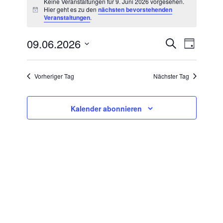
Keine Veranstaltungen für 9. Juni 2026 vorgesehen.
Hier geht es zu den
nächsten bevorstehenden
Hinweis
Veranstaltungen
.
für
09.06.2026
VERANSTA
Suche
Veran
9.
Tag
Datum
SUCHE
Ansic
wählen.
Juni
UND
Vorheriger Tag
Nächster Tag
Navig
ANSICHTE
2026
NAVIGATI
Kalender abonnieren