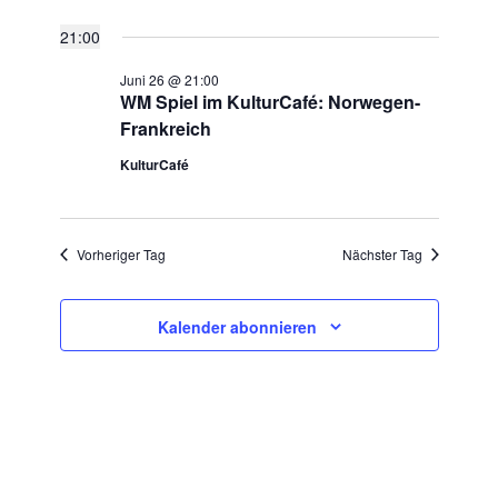
Datum
SUCHE
Ansic
21:00
für
wählen.
UND
Navig
Juni 26 @ 21:00
ANSICHTE
WM Spiel im KulturCafé: Norwegen-
26.
Frankreich
NAVIGATI
Juni
KulturCafé
2026
Vorheriger Tag
Nächster Tag
Kalender abonnieren