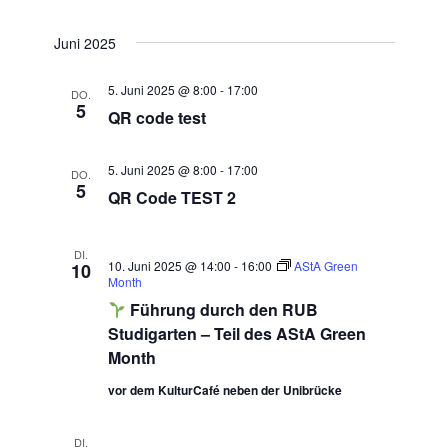
Datum
SUCHE
Ansic
wählen.
Juni 2025
UND
Navig
ANSICHTE
5. Juni 2025 @ 8:00
-
17:00
DO.
5
QR code test
NAVIGATI
5. Juni 2025 @ 8:00
-
17:00
DO.
5
QR Code TEST 2
DI.
10. Juni 2025 @ 14:00
-
16:00
AStA Green
10
Month
Führung durch den RUB
Studigarten – Teil des AStA Green
Month
vor dem KulturCafé neben der Unibrücke
DI.