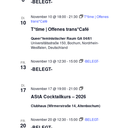
-BELEGT-
November 10 @ 18:00
-
21:30
T*time | Offenes
DI.
trans*Café
10
T*time | Offenes trans*Café
Queer*feministischer Raum GA 04/61
Universitätsstraße 150, Bochum, Nordrhein-
Westfalen, Deutschland
November 13 @ 12:30
-
15:00
-BELEGT-
FR.
13
-BELEGT-
DI.
AStA
November 17 @ 19:00
-
21:00
17
Cocktailkurse
AStA Cocktailkurs – 2026
Clubhaus (Wirmerstraße 14, Altenbochum)
November 20 @ 12:30
-
15:00
-BELEGT-
FR.
20
-BELEGT-