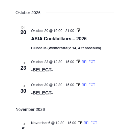
Datum
SUCHE
Ansic
wählen.
Oktober 2026
UND
Navig
ANSICHTE
DI.
AStA
Oktober 20 @ 19:00
-
21:00
20
NAVIGATI
Cocktailkurse
AStA Cocktailkurs – 2026
Clubhaus (Wirmerstraße 14, Altenbochum)
Oktober 23 @ 12:30
-
15:00
-BELEGT-
FR.
23
-BELEGT-
Oktober 30 @ 12:30
-
15:00
-BELEGT-
FR.
30
-BELEGT-
November 2026
November 6 @ 12:30
-
15:00
-BELEGT-
FR.
6