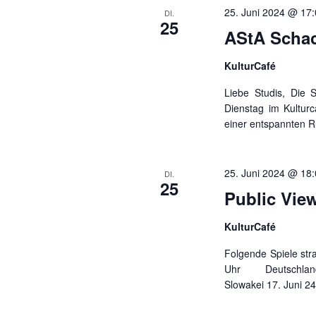
25. Juni 2024 @ 17
DI.
25
AStA Schac
KulturCafé
Liebe Studis, Die 
Dienstag im Kulturc
einer entspannten R
25. Juni 2024 @ 18
DI.
25
Public Vie
KulturCafé
Folgende Spiele str
Uhr Deutschland
Slowakei 17. Jun