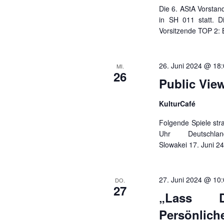
Die 6. AStA Vorstan
in SH 011 statt. D
Vorsitzende TOP 2:
26. Juni 2024 @ 18
MI.
26
Public Vie
KulturCafé
Folgende Spiele str
Uhr Deutschland
Slowakei 17. Jun
27. Juni 2024 @ 10
DO.
27
„Lass D
Persönlich