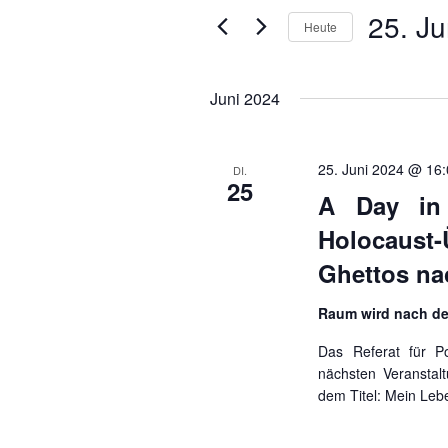
Suche
25. Ju
ANSICHTEN,
Heute
nach
NAVIGATION
Veranstaltungen
Datum
Schlüsselwort.
wählen.
Juni 2024
25. Juni 2024 @ 16
DI.
25
A Day in
Holocaust
Ghettos na
Raum wird nach d
Das Referat für P
nächsten Veranstal
dem Titel: Mein Leb