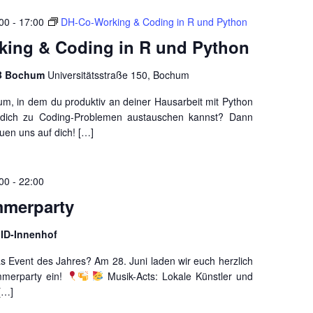
:00
-
17:00
DH-Co-Working & Coding in R und Python
ing & Coding in R und Python
UB Bochum
Universitätsstraße 150, Bochum
m, in dem du produktiv an deiner Hausarbeit mit Python
 dich zu Coding-Problemen austauschen kannst? Dann
uen uns auf dich! […]
:00
-
22:00
mmerparty
 ID-Innenhof
das Event des Jahres? Am 28. Juni laden wir euch herzlich
mmerparty ein!
Musik-Acts: Lokale Künstler und
[…]