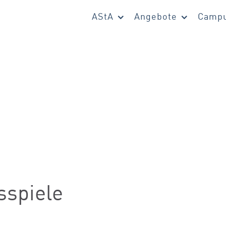
AStA
Angebote
Campu
sspiele
e