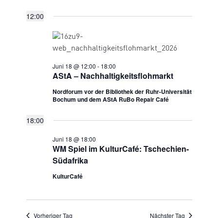
Datum
SUCHE
Ansic
12:00
für
wählen.
UND
Navig
ANSICHTE
18.
NAVIGATI
Juni 18 @ 12:00
-
18:00
Juni
AStA – Nachhaltigkeitsflohmarkt
Nordforum vor der Bibliothek der Ruhr-Universität
2026
Bochum und dem AStA RuBo Repair Café
18:00
Juni 18 @ 18:00
WM Spiel im KulturCafé: Tschechien-
Südafrika
KulturCafé
Vorheriger Tag
Nächster Tag