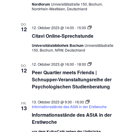
Nordforum
Universitätsstraße 150, Bochum,
Nordrhein-Westfalen, Deutschland
DO.
Citavi
12. Oktober 2023 @ 14:00
-
15:00
12
Online-
Citavi Online-Sprechstunde
Sprechstunde
Universitätsbibliothek Bochum
Universitätsstraße
150, Bochum, NRW, Deutschland
Peer
12. Oktober 2023 @ 16:00
-
18:00
DO.
Quartier
12
Peer Quartier meets Friends |
meets
Friends
Schnupper-Veranstaltungsreihe der
|
Psychologischen Studienberatung
Schnupper-
Veranstaltungsreihe
der
Psychologischen
13. Oktober 2023 @ 9:30
-
16:00
FR.
Studienberatung
Informationsstände des AStA in der Erstiwoche
13
Informationsstände des AStA in der
Erstiwoche
vor dem KulturCafé neben der Unibrücke