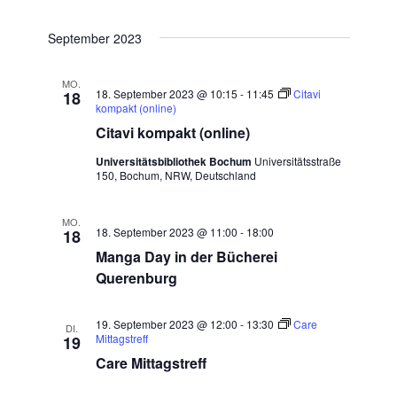
Datum
SUCHE
Ansic
wählen.
September 2023
UND
Navig
ANSICHTE
MO.
18. September 2023 @ 10:15
-
11:45
Citavi
18
NAVIGATI
kompakt (online)
Citavi kompakt (online)
Universitätsbibliothek Bochum
Universitätsstraße
150, Bochum, NRW, Deutschland
MO.
18. September 2023 @ 11:00
-
18:00
18
Manga Day in der Bücherei
Querenburg
19. September 2023 @ 12:00
-
13:30
Care
DI.
Mittagstreff
19
Care Mittagstreff