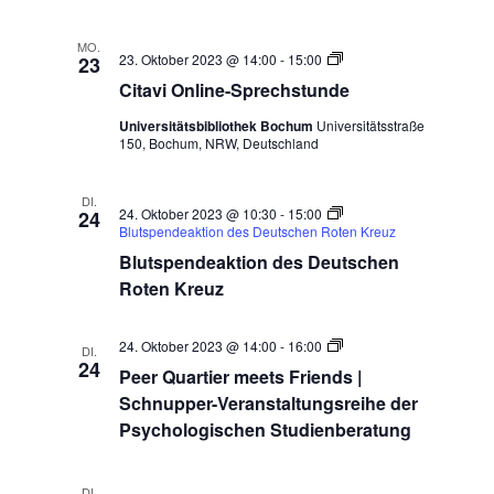
MO.
Citavi
23. Oktober 2023 @ 14:00
-
15:00
23
Online-
Citavi Online-Sprechstunde
Sprechstunde
Universitätsbibliothek Bochum
Universitätsstraße
150, Bochum, NRW, Deutschland
DI.
24. Oktober 2023 @ 10:30
-
15:00
24
Blutspendeaktion des Deutschen Roten Kreuz
Blutspendeaktion des Deutschen
Roten Kreuz
Peer
24. Oktober 2023 @ 14:00
-
16:00
DI.
Quartier
24
Peer Quartier meets Friends |
meets
Friends
Schnupper-Veranstaltungsreihe der
|
Psychologischen Studienberatung
Schnupper-
Veranstaltungsreihe
der
Psychologischen
DI.