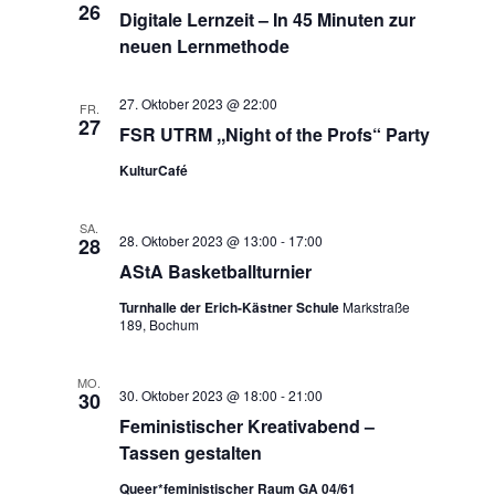
Lernzeit
26
Digitale Lernzeit – In 45 Minuten zur
–
In
neuen Lernmethode
45
Minuten
zur
27. Oktober 2023 @ 22:00
FR.
neuen
27
Lernmethode
FSR UTRM ,,Night of the Profs“ Party
KulturCafé
SA.
28. Oktober 2023 @ 13:00
-
17:00
28
AStA Basketballturnier
Turnhalle der Erich-Kästner Schule
Markstraße
189, Bochum
MO.
30. Oktober 2023 @ 18:00
-
21:00
30
Feministischer Kreativabend –
Tassen gestalten
Queer*feministischer Raum GA 04/61