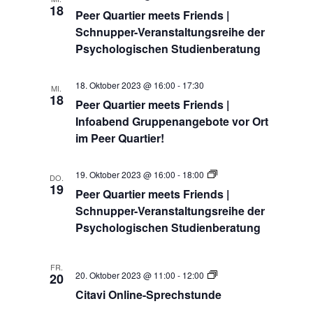
Quartier
18
Peer Quartier meets Friends |
meets
Friends
Schnupper-Veranstaltungsreihe der
|
Psychologischen Studienberatung
Schnupper-
Veranstaltungsreihe
der
Psychologischen
18. Oktober 2023 @ 16:00
-
17:30
MI.
Studienberatung
18
Peer Quartier meets Friends |
Infoabend Gruppenangebote vor Ort
im Peer Quartier!
Peer
19. Oktober 2023 @ 16:00
-
18:00
DO.
Quartier
19
Peer Quartier meets Friends |
meets
Friends
Schnupper-Veranstaltungsreihe der
|
Psychologischen Studienberatung
Schnupper-
Veranstaltungsreihe
der
Psychologischen
FR.
Studienberatung
Citavi
20. Oktober 2023 @ 11:00
-
12:00
20
Online-
Citavi Online-Sprechstunde
Sprechstunde