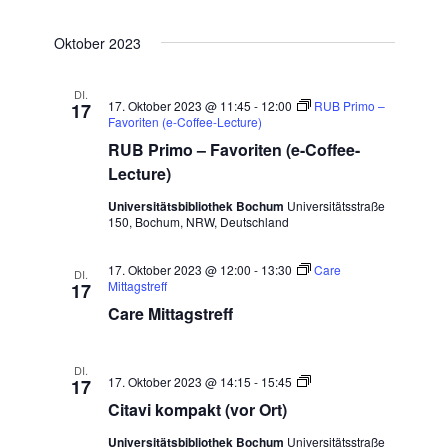
Datum
SUCHE
Ansic
wählen.
Oktober 2023
UND
Navig
ANSICHTE
DI.
17. Oktober 2023 @ 11:45
-
12:00
RUB Primo –
17
NAVIGATI
Favoriten (e-Coffee-Lecture)
RUB Primo – Favoriten (e-Coffee-
Lecture)
Universitätsbibliothek Bochum
Universitätsstraße
150, Bochum, NRW, Deutschland
17. Oktober 2023 @ 12:00
-
13:30
Care
DI.
Mittagstreff
17
Care Mittagstreff
DI.
Citavi
17. Oktober 2023 @ 14:15
-
15:45
17
kompakt
Citavi kompakt (vor Ort)
(vor
Ort)
Universitätsbibliothek Bochum
Universitätsstraße